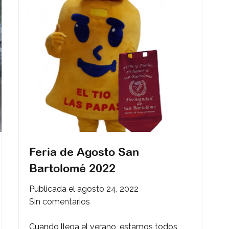
el
Tío
las
Papas
y
la
1ª
Vuelta
al
Mundo?
Feria de Agosto San
Bartolomé 2022
Publicada el
agosto 24, 2022
en
Sin comentarios
Feria
Cuando llega el verano, estamos todos
de