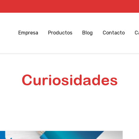
Empresa
Productos
Blog
Contacto
C
Curiosidades
Inicio
Blog el Tío de las Papas
Curiosidades