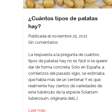
¿Cuántos tipos de patatas
hay?
Publicada el
noviembre 25, 2021
en
Sin comentarios
¿Cuántos
La respuesta a la pregunta de cuántos
tipos
tipos de patatas hay no es fácil si se quiere
de
dar de forma concreta. Sólo en España, a
patatas
comienzos del pasado siglo, se estimaba
hay?
que había más de un centenar. Y es que,
realmente hay cientos de variedades de
este tubérculo de la especie Solanum
tuberosum, originaria del[…]
Leer más