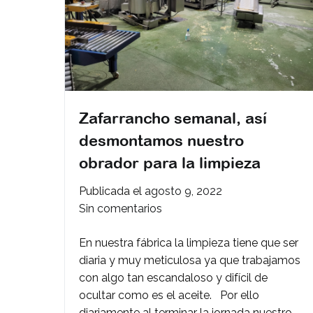
Zafarrancho semanal, así
desmontamos nuestro
obrador para la limpieza
Publicada el
agosto 9, 2022
en
Sin comentarios
Zafarrancho
En nuestra fábrica la limpieza tiene que ser
semanal,
diaria y muy meticulosa ya que trabajamos
así
con algo tan escandaloso y difícil de
desmontamos
ocultar como es el aceite. Por ello
nuestro
diariamente al terminar la jornada nuestro
obrador