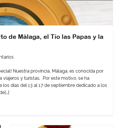
o de Málaga, el Tío las Papas y la
en
tarios
¿Qué
cial! Nuestra provincia, Málaga, es conocida por
tiene
viajeros y turistas. Por este motivo, se ha
en
 los días del 13 al 17 de septiembre dedicado a los
en
de[…]
común
el
Puerto
de
Málaga,