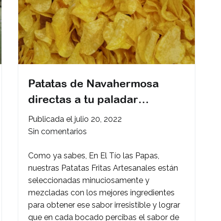
Patatas de Navahermosa
directas a tu paladar…
Publicada el
julio 20, 2022
en
Sin comentarios
Patatas
Como ya sabes, En El Tío las Papas,
de
nuestras Patatas Fritas Artesanales están
Navahermosa
seleccionadas minuciosamente y
directas
mezcladas con los mejores ingredientes
a
para obtener ese sabor irresistible y lograr
tu
que en cada bocado percibas el sabor de
paladar…