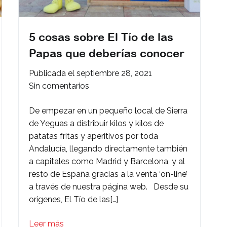
5 cosas sobre El Tío de las
Papas que deberías conocer
Publicada el
septiembre 28, 2021
en
Sin comentarios
5
De empezar en un pequeño local de Sierra
cosas
de Yeguas a distribuir kilos y kilos de
sobre
patatas fritas y aperitivos por toda
El
Andalucía, llegando directamente también
Tío
a capitales como Madrid y Barcelona, y al
de
resto de España gracias a la venta ‘on-line’
las
a través de nuestra página web. Desde su
Papas
orígenes, El Tío de las[…]
que
deberías
Leer más
conocer