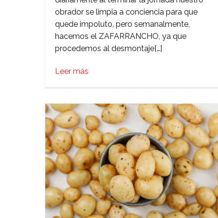
obrador se limpia a conciencia para que
para
quede impoluto, pero semanalmente,
la
hacemos el ZAFARRANCHO, ya que
limpieza
procedemos al desmontaje[…]
Leer más