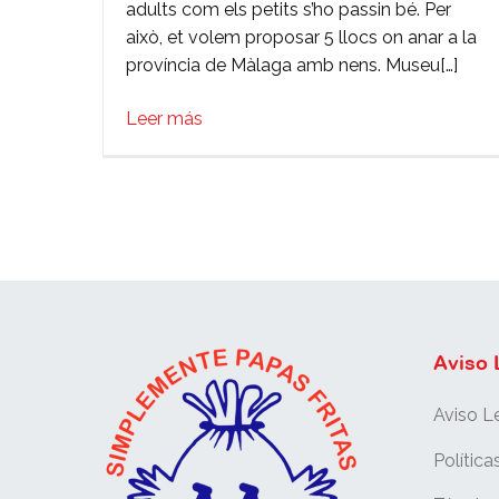
adults com els petits s’ho passin bé. Per
nens
això, et volem proposar 5 llocs on anar a la
província de Màlaga amb nens. Museu[…]
Leer más
Aviso 
Aviso L
Política