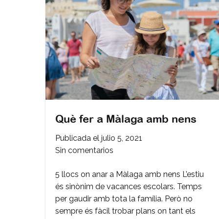
Què fer a Màlaga amb nens
Publicada el
julio 5, 2021
en
Sin comentarios
Què
5 llocs on anar a Màlaga amb nens L’estiu
fer
és sinònim de vacances escolars. Temps
a
per gaudir amb tota la família. Però no
Màlaga
sempre és fàcil trobar plans on tant els
amb