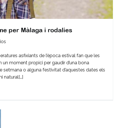
me per Màlaga i rodalies
en
ios
Les
peratures asfixiants de l’època estival fan que les
8
n un moment propici per gaudir d’una bona
millors
de setmana o alguna festivitat d’aquestes dates els
rutes
i natural[…]
de
senderisme
per
Màlaga
i
rodalies