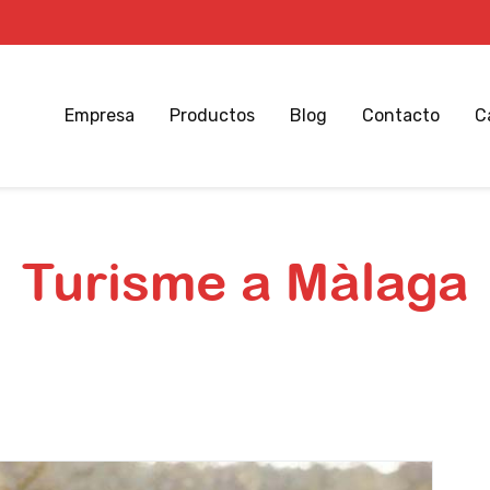
Empresa
Productos
Blog
Contacto
C
Turisme a Màlaga
Inicio
Blog el Tío de las Papas
Turisme a Màlaga