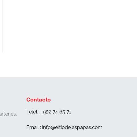
Contacto
Telef. : 952 74 65 71
rtenes,
e
Email : info@eltiodelaspapas.com