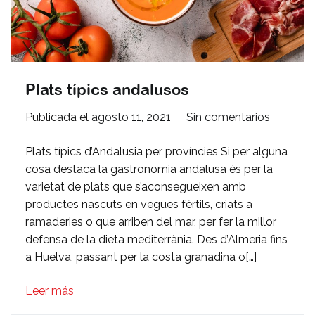
Plats típics andalusos
en
Publicada el
agosto 11, 2021
Sin comentarios
Plats
Plats típics d’Andalusia per províncies Si per alguna
típics
cosa destaca la gastronomia andalusa és per la
andalus
varietat de plats que s’aconsegueixen amb
productes nascuts en vegues fèrtils, criats a
ramaderies o que arriben del mar, per fer la millor
defensa de la dieta mediterrània. Des d’Almeria fins
a Huelva, passant per la costa granadina o[…]
Leer más