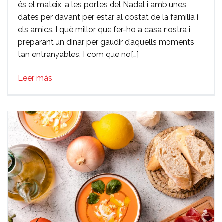
és el mateix, a les portes del Nadal i amb unes
per
dates per davant per estar al costat de la família i
Nadal
els amics. I què millor que fer-ho a casa nostra i
preparant un dinar per gaudir d’aquells moments
tan entranyables. I com que no[…]
Leer más