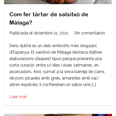
Com fer tàrtar de salsitxó de
Màlaga?
en
Publicada el
diciembre 21, 2021
Sin comentarios
Com
Sens dubte és un dels embotits més singulars
fer
d’Espanya. El salsitxó de Màlaga destaca d’altres
tàrtar
elaboracions d’aquest tipus perquè presenta una
de
curta curació: entre 10 dies i dues setmanes, en
salsit
assecadors. Això, sumat a la seva barreja de carns
de
de porc picades amb greix, amanides amb sal i
Màla
altres espècies, li confereixen un sabor únic.[…]
Leer más