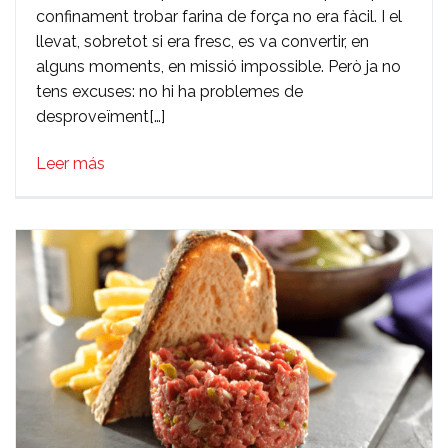
confinament trobar farina de força no era fàcil. I el
casolà
llevat, sobretot si era fresc, es va convertir, en
amb
alguns moments, en missió impossible. Però ja no
llevat
tens excuses: no hi ha problemes de
fresc
desproveïment[…]
Leer más