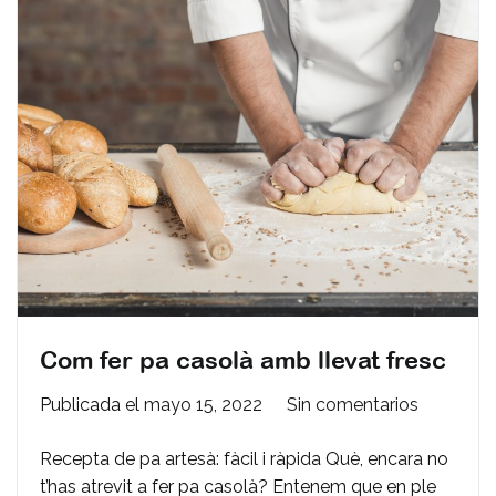
Com fer pa casolà amb llevat fresc
en
Publicada el
mayo 15, 2022
Sin comentarios
Com
Recepta de pa artesà: fàcil i ràpida Què, encara no
fer
t’has atrevit a fer pa casolà? Entenem que en ple
pa