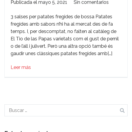
en
Publicada el
mayo 5, 2021
Sin comentarios
Receptes
3 salses per patates fregides de bossa Patates
per
fregides amb sabors n’hi ha al mercat des de fa
sorprendre
temps. I, per descomptat, no falten al catàleg de
els
El Tio de las Papas varietats com el gust de pernil
teus
o de l’all i julivert. Però una altra opció també és
convidats:
gaudir unes clàssiques patates fregides amb[…]
salses
per
Leer más
a
xips
Buscar: