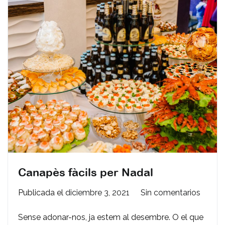
Canapès fàcils per Nadal
en
Publicada el
diciembre 3, 2021
Sin comentarios
Canap
Sense adonar-nos, ja estem al desembre. O el que
fàcils