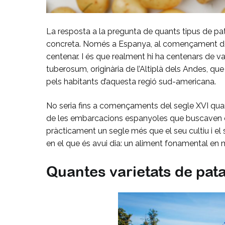
La resposta a la pregunta de quants tipus de pat
concreta. Només a Espanya, al començament del 
centenar. I és que realment hi ha centenars de v
tuberosum, originària de l’Altiplà dels Andes, q
pels habitants d’aquesta regió sud-americana.
No seria fins a començaments del segle XVI quan 
de les embarcacions espanyoles que buscaven co
pràcticament un segle més que el seu cultiu i el 
en el que és avui dia: un aliment fonamental en 
Quantes varietats de pata