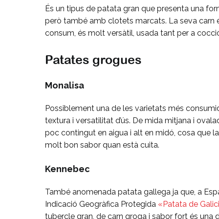
És un tipus de patata gran que presenta una forma
però també amb clotets marcats. La seva carn és g
consum, és molt versàtil, usada tant per a cocció,
Patates grogues
Monalisa
Possiblement una de les varietats més consumides
textura i versatilitat d’ús. De mida mitjana i ov
poc contingut en aigua i alt en midó, cosa que l
molt bon sabor quan està cuita.
Kennebec
També anomenada patata gallega ja que, a Espa
Indicació Geogràfica Protegida
«Patata de Galic
tubercle gran, de carn groga i sabor fort és una