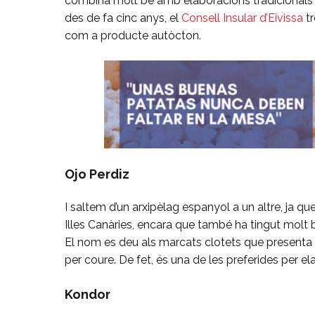
combina molt bé amb elaboracions tradicional
des de fa cinc anys, el
Consell Insular d’Eivissa
tr
com a producte autòcton.
Ojo Perdiz
I saltem d’un arxipèlag espanyol a un altre, ja 
Illes Canàries, encara que també ha tingut molt
El nom es deu als marcats clotets que presenta
per coure. De fet, és una de les preferides per el
Kondor