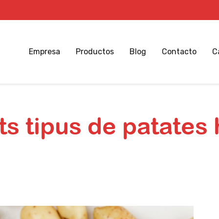
Empresa
Productos
Blog
Contacto
C
s tipus de patates 
Inicio
Curiositats
Quants tipus de patates hi ha?