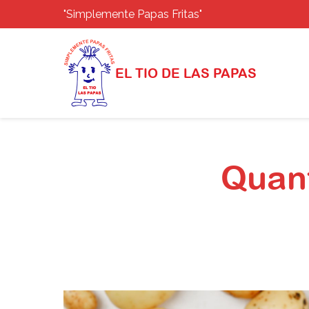
"Simplemente Papas Fritas"
EL TIO DE LAS PAPAS
Saltar
al
Quant
contenido