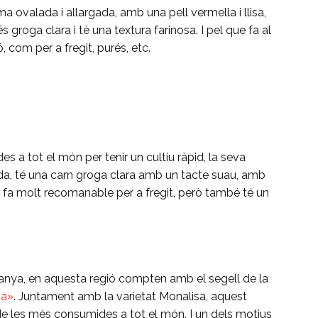
 ovalada i allargada, amb una pell vermella i llisa,
roga clara i té una textura farinosa. I pel que fa al
 com per a fregit, purés, etc.
 a tot el món per tenir un cultiu ràpid, la seva
alada, té una carn groga clara amb un tacte suau, amb
a fa molt recomanable per a fregit, però també té un
nya, en aquesta regió compten amb el segell de la
ia»
. Juntament amb la varietat Monalisa, aquest
 de les més consumides a tot el món. I un dels motius