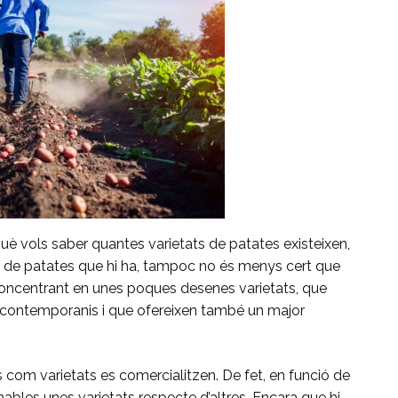
què vols saber quantes varietats de patates existeixen,
s de patates que hi ha, tampoc no és menys cert que
oncentrant en unes poques desenes varietats, que
us contemporanis i que ofereixen també un major
 com varietats es comercialitzen. De fet, en funció de
ables unes varietats respecte d’altres. Encara que hi