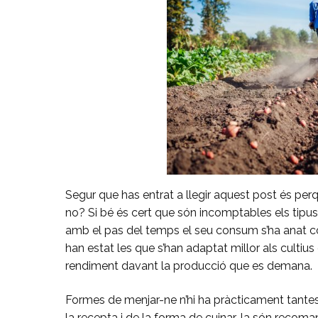
Segur que has entrat a llegir aquest post és per
no? Si bé és cert que són incomptables els tipu
amb el pas del temps el seu consum s’ha anat c
han estat les que s’han adaptat millor als culti
rendiment davant la producció que es demana.
Formes de menjar-ne n’hi ha pràcticament tantes
la recepta i de la forma de cuinar-la són recoman