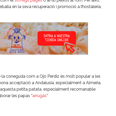
s com el
sofregit pagès
o amb peixos al forn. Per això,
eballa en la seva recuperació i promoció a l’hostaleria,
que la coneguda com a Ojo Perdiz és molt popular a les
 bona acceptació a Andalusia, especialment a Almeria.
 aquesta petita patata, especialment recomanable
aborar les papas “
arrugàs
”