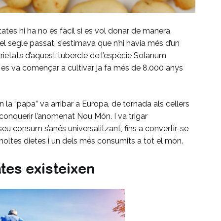
ates hi ha no és fàcil si es vol donar de manera
segle passat, s’estimava que n’hi havia més d’un
arietats d’aquest tubercle de l’espècie Solanum
ue es va començar a cultivar ja fa més de 8.000 anys
la “papa” va arribar a Europa, de tornada als cellers
nquerir l’anomenat Nou Món. I va trigar
seu consum s’anés universalitzant, fins a convertir-se
moltes dietes i un dels més consumits a tot el món.
tes existeixen