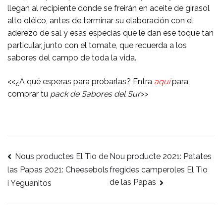
llegan al recipiente donde se freirán en aceite de girasol
alto oléico, antes de terminar su elaboración con el
aderezo de sal y esas especias que le dan ese toque tan
particular, junto con el tomate, que recuerda a los
sabores del campo de toda la vida.
<<¿A qué esperas para probarlas? Entra
aquí
para
comprar tu
pack de Sabores del Sur
>>
Nous productes El Tio de
Navegación
Nou producte 2021: Patates
fregides camperoles El Tio
las Papas 2021: Cheesebols
de
de las Papas
i Yeguanitos
entradas