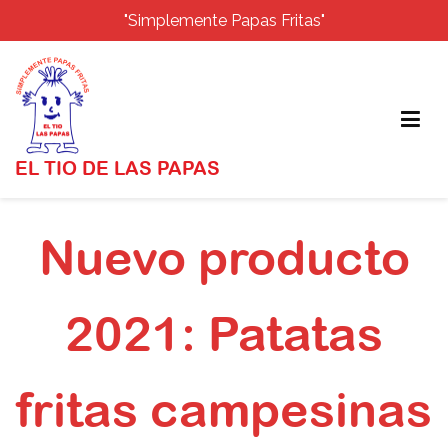
"Simplemente Papas Fritas"
EL TIO DE LAS PAPAS
Saltar
al
Nuevo producto
contenido
2021: Patatas
fritas campesinas