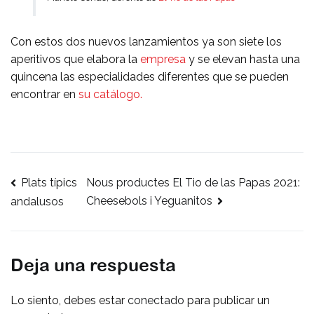
Con estos dos nuevos lanzamientos ya son siete los
aperitivos que elabora la
empresa
y se elevan hasta una
quincena las especialidades diferentes que se pueden
encontrar en
su catálogo.
Plats típics
Navegación
Nous productes El Tio de las Papas 2021:
Cheesebols i Yeguanitos
andalusos
de
entradas
Deja una respuesta
Lo siento, debes estar
conectado
para publicar un