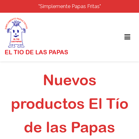
"Simplemente Papas Fritas"
EL TIO DE LAS PAPAS
Saltar
al
Nuevos
contenido
productos El Tío
de las Papas