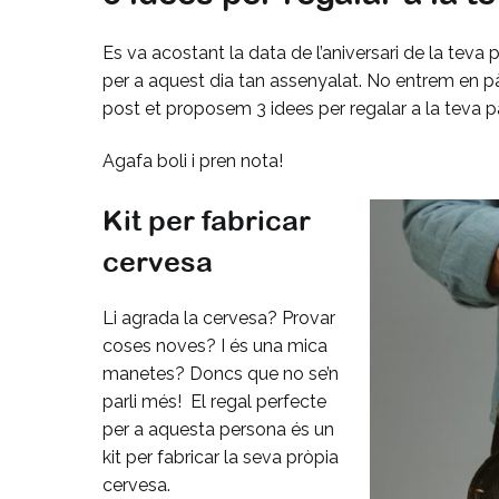
Es va acostant la data de l’aniversari de la teva p
per a aquest dia tan assenyalat. No entrem en pàn
post et proposem 3 idees per regalar a la teva pa
Agafa boli i pren nota!
Kit per fabricar
cervesa
Li agrada la cervesa? Provar
coses noves? I és una mica
manetes? Doncs que no se’n
parli més! El regal perfecte
per a aquesta persona és un
kit per fabricar la seva pròpia
cervesa.