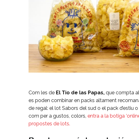
Com les de
El Tio de las Papas,
que compta al 
es poden combinar en packs altament recomanab
de regal: el lot Sabors del sud o el pack d’estiu
com per a gustos, colors,
entra a la botiga ‘onlin
propostes de lots.