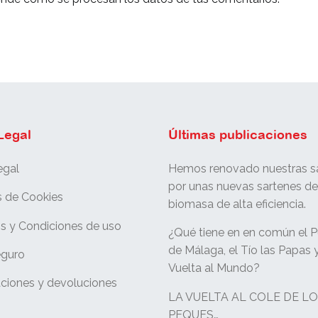
Legal
Últimas publicaciones
egal
Hemos renovado nuestras sa
por unas nuevas sartenes d
s de Cookies
biomasa de alta eficiencia.
s y Condiciones de uso
¿Qué tiene en en común el P
de Málaga, el Tío las Papas y
eguro
Vuelta al Mundo?
ciones y devoluciones
LA VUELTA AL COLE DE L
PEQUES…