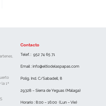
Contacto
Telef. : 952 74 65 71
rtenes,
e
Email : info@eltiodelaspapas.com
uerto
Polig. Ind. C/Sabadell, 8
 la 1ª
29328 – Sierra de Yeguas (Málaga)
OS
Horario : 8:00 – 16:00 (Lun – Vie)