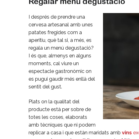
Regalar menú degustació
I després de prendre una
cervesa artesanal amb unes
patates fregides com a
aperitiu, què tal si, a més, es
regala un menú degustació?
I és que, almenys en alguns
moments, cal viure un
espectacle gastronòmic on
es pugui gaudir més enllà del
sentit del gust.
Plats on la qualitat del
producte està per sobre de
totes les coses, elaborats
amb tècniques que ni podem
replicar a casa i que estàn maridats amb
vins
exc