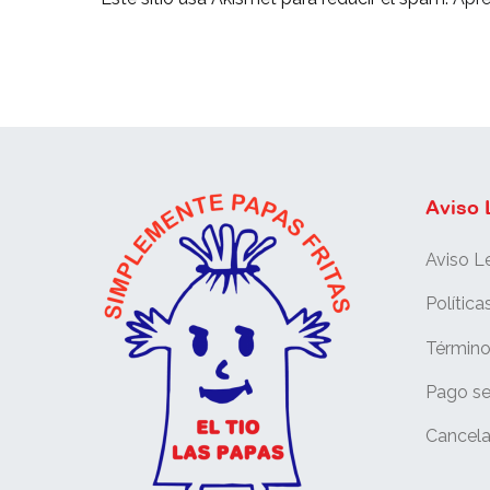
Aviso 
Aviso L
Política
Término
Pago s
Cancela