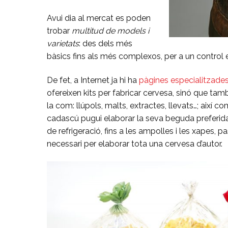
Avui dia al mercat es poden
trobar
multitud de models i
varietats
: des dels més
bàsics fins als més complexos, per a un control 
De fet, a Internet ja hi ha
pàgines especialitzade
ofereixen kits per fabricar cervesa, sinó que tamb
la com: llúpols, malts, extractes, llevats…; així c
cadascú pugui elaborar la seva beguda preferida
de refrigeració, fins a les ampolles i les xapes, p
necessari per elaborar tota una cervesa d’autor.