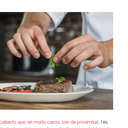
el·lents que, en molts casos, són de proximitat.
I és