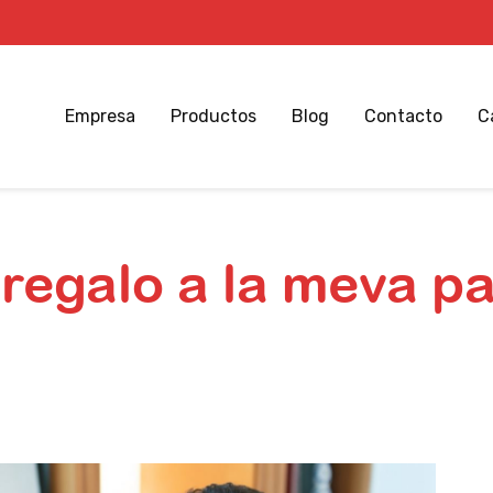
Empresa
Productos
Blog
Contacto
C
regalo a la meva pa
Inicio
Celebracions
Què regalo a la meva parella