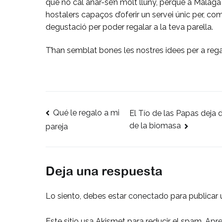
que no cal anar-se’n molt lluny, perquè a Màlag
hostalers capaços d’oferir un servei únic per, co
degustació per poder regalar a la teva parella.
T’han semblat bones les nostres idees per a reg
Qué le regalo a mi
Navegación
El Tío de las Papas deja
de la biomasa
pareja
de
entradas
Deja una respuesta
Lo siento, debes estar
conectado
para publicar 
Este sitio usa Akismet para reducir el spam.
Apre