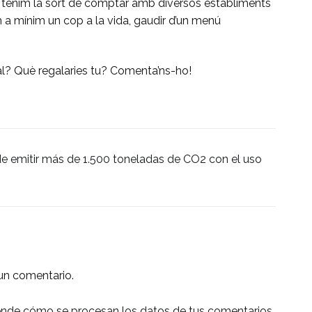
a tenim la sort de comptar amb diversos establiments
m a mínim un cop a la vida, gaudir d’un menú
al? Què regalaries tu? Comenta’ns-ho!
 de emitir más de 1.500 toneladas de CO2 con el uso
un comentario.
nde cómo se procesan los datos de tus comentarios.