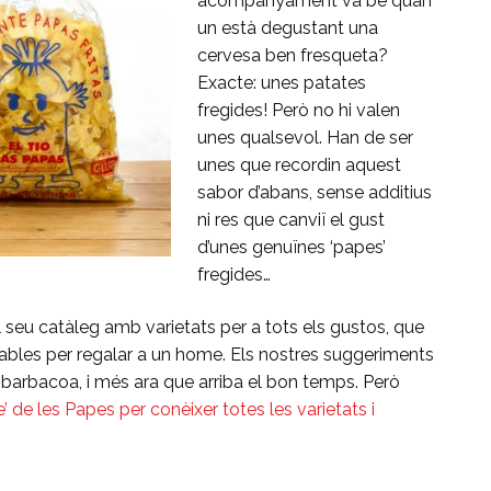
acompanyament va bé quan
un està degustant una
cervesa ben fresqueta?
Exacte: unes patates
fregides! Però no hi valen
unes qualsevol. Han de ser
unes que recordin aquest
sabor d’abans, sense additius
ni res que canviï el gust
d’unes genuïnes ‘papes’
fregides…
seu catàleg amb varietats per a tots els gustos, que
les per regalar a un home. Els nostres suggeriments
 o barbacoa, i més ara que arriba el bon temps. Però
e’ de les Papes per conèixer totes les varietats i