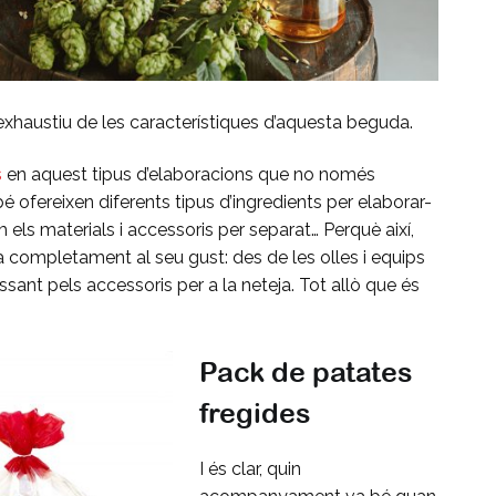
exhaustiu de les característiques d’aquesta beguda.
s
en aquest tipus d’elaboracions que no només
é ofereixen diferents tipus d’ingredients per elaborar-
om els materials i accessoris per separat… Perquè així,
 completament al seu gust: des de les olles i equips
assant pels accessoris per a la neteja. Tot allò que és
Pack de patates
fregides
I és clar, quin