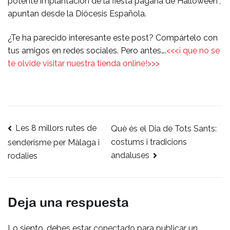
potente implantación de la fiesta pagana de Halloween”,
apuntan desde la Diócesis Española.
¿Te ha parecido interesante este post? Compártelo con
tus amigos en redes sociales. Pero antes….
<<<¡ que no se
te olvide visitar nuestra tienda online!>>>
Les 8 millors rutes de
Navegación
Què és el Dia de Tots Sants:
costums i tradicions
senderisme per Màlaga i
de
andaluses
rodalies
entradas
Deja una respuesta
Lo siento, debes estar
conectado
para publicar un