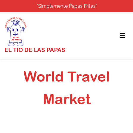
"Simplemente Papas Fritas"
EL TIO DE LAS PAPAS
Saltar
al
World Travel
contenido
Market
Inicio
Blog el Tío de las Papas
World Travel Market