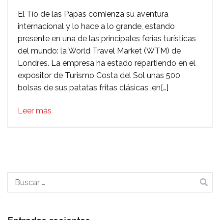
El
El Tío de las Papas comienza su aventura
Tío
internacional y lo hace a lo grande, estando
de
presente en una de las principales ferias turísticas
las
del mundo: la World Travel Market (WTM) de
Papa
Londres. La empresa ha estado repartiendo en el
aterri
expositor de Turismo Costa del Sol unas 500
en
bolsas de sus patatas fritas clásicas, en[…]
la
Worl
Leer más
Trave
Mark
de
Lond
Buscar: