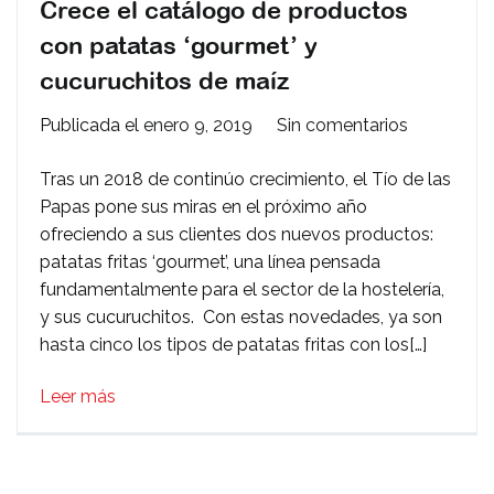
Crece el catálogo de productos
con patatas ‘gourmet’ y
cucuruchitos de maíz
en
Publicada el
enero 9, 2019
Sin comentarios
Crece
Tras un 2018 de continúo crecimiento, el Tío de las
el
Papas pone sus miras en el próximo año
catálogo
ofreciendo a sus clientes dos nuevos productos:
de
patatas fritas ‘gourmet’, una línea pensada
productos
fundamentalmente para el sector de la hostelería,
con
y sus cucuruchitos. Con estas novedades, ya son
patatas
hasta cinco los tipos de patatas fritas con los[…]
‘gourmet’
y
Leer más
cucuruchit
de
maíz