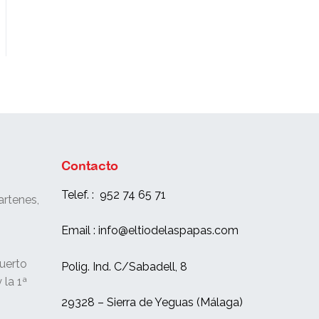
Contacto
Telef. : 952 74 65 71
rtenes,
e
Email : info@eltiodelaspapas.com
uerto
Polig. Ind. C/Sabadell, 8
 la 1ª
29328 – Sierra de Yeguas (Málaga)