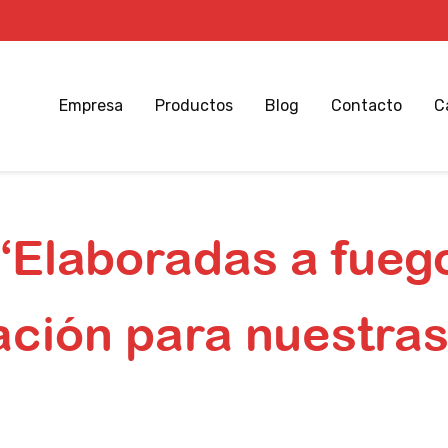
Empresa
Productos
Blog
Contacto
C
 “Elaboradas a fueg
ción para nuestra
atatas fritas “Elaboradas a fuego lento”: nueva denominació