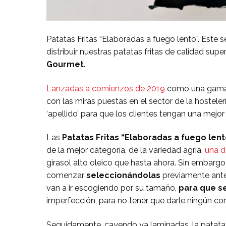
Patatas Fritas “Elaboradas a fuego lento”. Este s
distribuir nuestras patatas fritas de calidad s
Gourmet
.
Lanzadas a comienzos de 2019
como una gama 
con las miras puestas en el sector de la hostele
‘apellido’ para que los clientes tengan una mejo
Las
Patatas Fritas “Elaboradas a fuego lent
de la mejor categoría, de la variedad agria,
una d
girasol alto oleico que hasta ahora. Sin embarg
comenzar
seleccionándolas
previamente ante
van a ir escogiendo por su tamaño,
para que s
imperfección, para no tener que darle ningún cor
Seguidamente, cayendo ya laminadas, la patata 