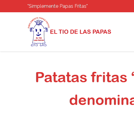
"Simplemente Papas Fritas"
EL TIO DE LAS PAPAS
Saltar
al
Patatas fritas
contenido
denomina
Inicio
Novedades
P