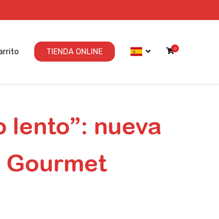
0
arrito
TIENDA ONLINE
o lento”: nueva
s Gourmet
n para nuestras Gourmet