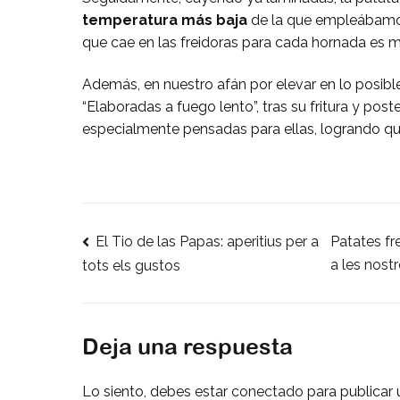
temperatura más baja
de la que empleábamos
que cae en las freidoras para cada hornada es m
Además, en nuestro afán por elevar en lo posible 
“Elaboradas a fuego lento”, tras su fritura y pos
especialmente pensadas para ellas, logrando q
El Tio de las Papas: aperitius per a
Navegación
Patates fr
a les nost
tots els gustos
de
entradas
Deja una respuesta
Lo siento, debes estar
conectado
para publicar 