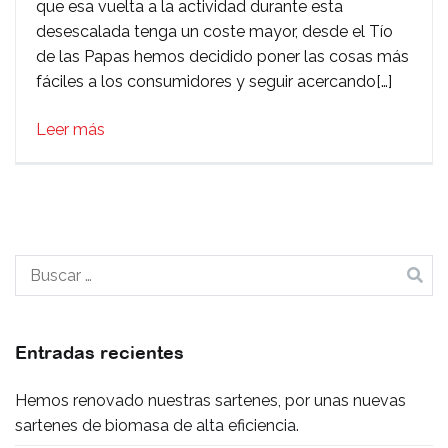
que esa vuelta a la actividad durante esta
en
desescalada tenga un coste mayor, desde el Tío
la
de las Papas hemos decidido poner las cosas más
tienda
fáciles a los consumidores y seguir acercando[…]
‘on
line’
Leer más
del
Tío
de
las
Papas
Buscar:
Entradas recientes
Hemos renovado nuestras sartenes, por unas nuevas
sartenes de biomasa de alta eficiencia.