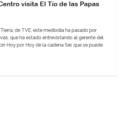
entro visita El Tío de las Papas
en
Hoy
a Tierra, de TVE, este mediodía ha pasado por
por
uevas, que ha estado entrevistando al gerente del
Hoy
cín Hoy por Hoy de la cadena Ser, que se puede
de
Ser
Andalucía
Centro
isita
l
Tío
de
as
Papas