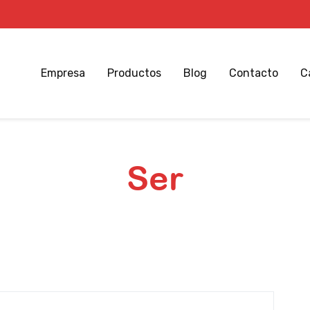
Empresa
Productos
Blog
Contacto
C
Ser
Inicio
Blog el Tío de las Papas
Ser