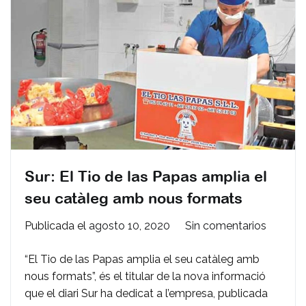
Sur: El Tio de las Papas amplia el
seu catàleg amb nous formats
en
Publicada el
agosto 10, 2020
Sin comentarios
Sur:
“El Tio de las Papas amplia el seu catàleg amb
El
nous formats”, és el titular de la nova informació
Tio
que el diari Sur ha dedicat a l’empresa, publicada
de