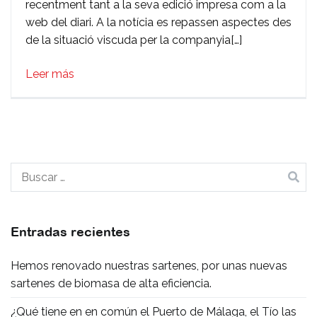
recentment tant a la seva edició impresa com a la
las
web del diari. A la notícia es repassen aspectes des
Papas
de la situació viscuda per la companyia[…]
amplia
el
Leer más
seu
catàleg
amb
nous
formats
Buscar:
Entradas recientes
Hemos renovado nuestras sartenes, por unas nuevas
sartenes de biomasa de alta eficiencia.
¿Qué tiene en en común el Puerto de Málaga, el Tío las