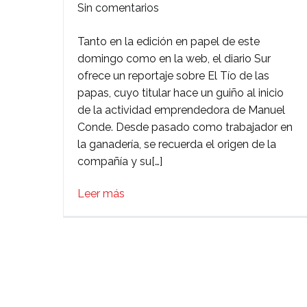
en
Sin comentarios
Sur:
Tanto en la edición en papel de este
Manolo,
domingo como en la web, el diario Sur
‘El
ofrece un reportaje sobre El Tío de las
tío
papas, cuyo titular hace un guiño al inicio
de
de la actividad emprendedora de Manuel
las
Conde. Desde pasado como trabajador en
papas’
la ganadería, se recuerda el origen de la
que
compañía y su[…]
persiguió
el
Leer más
éxito
en
ciclomotor