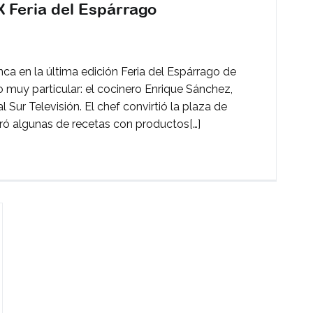
X Feria del Espárrago
en
Protagonismo
a en la última edición Feria del Espárrago de
culinario
 muy particular: el cocinero Enrique Sánchez,
en
ur Televisión. El chef convirtió la plaza de
la
aró algunas de recetas con productos[…]
XIX
Feria
del
Espárrago