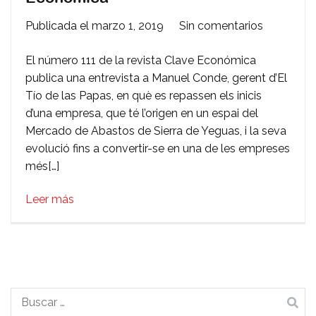
en
Publicada el
marzo 1, 2019
Sin comentarios
Entrevista
El número 111 de la revista Clave Económica
a
publica una entrevista a Manuel Conde, gerent d’El
Manuel
Tío de las Papas, en què es repassen els inicis
Conde
d’una empresa, que té l’origen en un espai del
a
Mercado de Abastos de Sierra de Yeguas, i la seva
Clave
evolució fins a convertir-se en una de les empreses
Económic
més[…]
Leer más
Buscar: