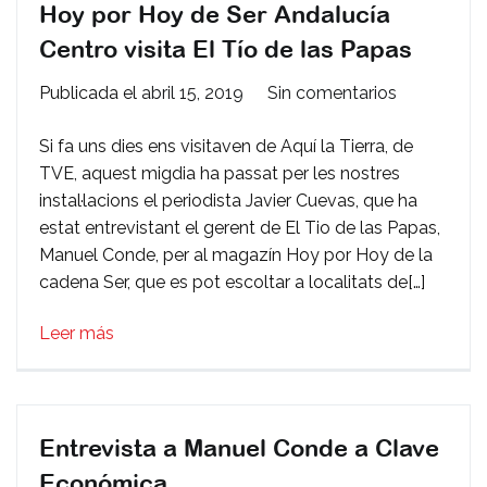
Hoy por Hoy de Ser Andalucía
Centro visita El Tío de las Papas
en
Publicada el
abril 15, 2019
Sin comentarios
Hoy
Si fa uns dies ens visitaven de Aquí la Tierra, de
por
TVE, aquest migdia ha passat per les nostres
Hoy
instal·lacions el periodista Javier Cuevas, que ha
de
estat entrevistant el gerent de El Tio de las Papas,
Ser
Manuel Conde, per al magazín Hoy por Hoy de la
Andalucía
cadena Ser, que es pot escoltar a localitats de[…]
Centro
visita
Leer más
El
Tío
de
las
Papas
Entrevista a Manuel Conde a Clave
Económica