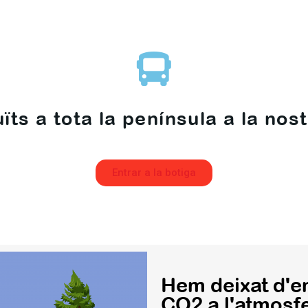
ts a tota la península a la nost
Entrar a la botiga
Hem deixat d'e
CO2 a l'atmosf