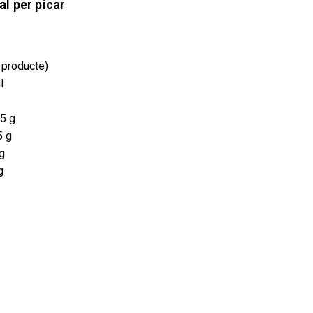
l per picar
 producte)
l
,5 g
5 g
 g
g