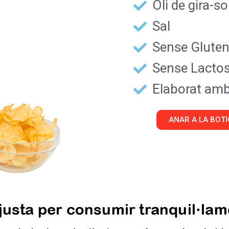
Oli de gira-sol
Sal
Sense Glute
Sense Lacto
Elaborat am
ANAR A LA BOT
usta per consumir tranquil·lame