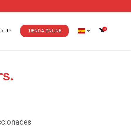
0
arrito
TIENDA ONLINE
rs.
ccionades