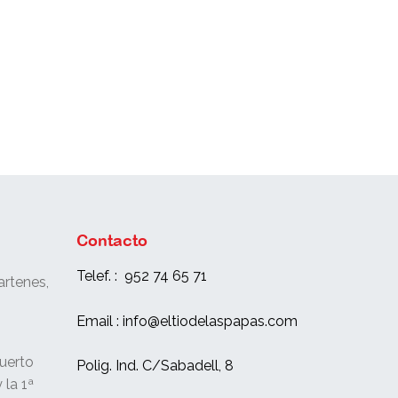
Contacto
Telef. : 952 74 65 71
rtenes,
e
Email : info@eltiodelaspapas.com
uerto
Polig. Ind. C/Sabadell, 8
 la 1ª