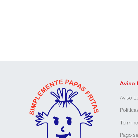
Aviso 
Aviso L
Política
Término
Pago s