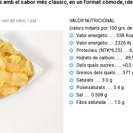
s amb el sabor més clàssic, en un format còmode, idea
sol alt oleic i sal
VALOR NUTRICIONAL
(valors mitjans por 100 grs. de
Valor energètic ....... 558 Kca
Valor energètic .......2326 Kj
Proteïnes: (NTK*6.25)....... 6
Hidrats de carboni........... 49,
Dels quals sucres ....... >0,5
Greixos dels quals....... 371 
Saturats ....... 3.0 g
Poliinsaturats ....... 3.4 g
Sal ....... 0.508 g
Fibra saturada ....... 1.5 g