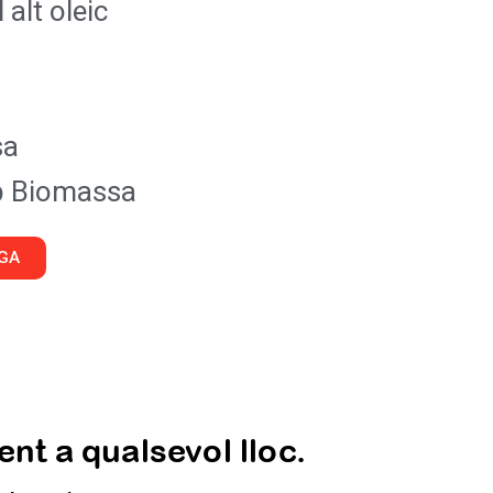
 alt oleic
n
sa
b Biomassa
IGA
nt a qualsevol lloc.