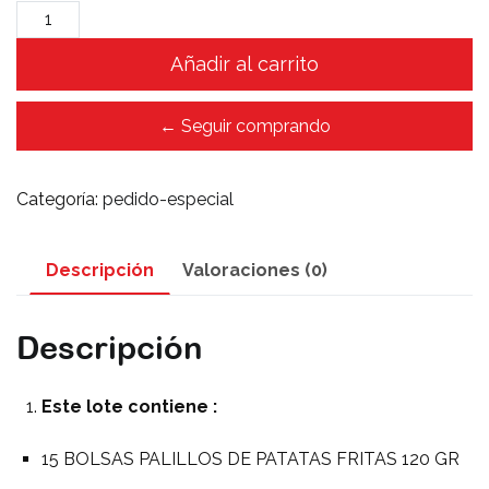
Solo
para
Añadir al carrito
los
mejores
clientes,
← Seguir comprando
¡elabora
tu
Categoría:
pedido-especial
propio
lote!
cantidad
Descripción
Valoraciones (0)
Descripción
Este lote contiene :
15 BOLSAS PALILLOS DE PATATAS FRITAS 120 GR