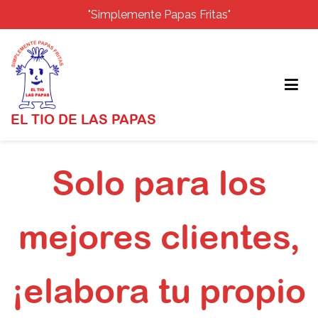
"Simplemente Papas Fritas"
EL TIO DE LAS PAPAS
Saltar
al
Solo para los
contenido
mejores clientes,
¡elabora tu propio