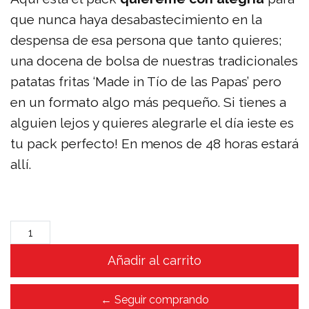
que nunca haya desabastecimiento en la
despensa de esa persona que tanto quieres;
una docena de bolsa de nuestras tradicionales
patatas fritas ‘Made in Tío de las Papas’ pero
en un formato algo más pequeño. Si tienes a
alguien lejos y quieres alegrarle el día ¡este es
tu pack perfecto! En menos de 48 horas estará
allí.
Pack
quiéreme
Añadir al carrito
con
alegría
(12
← Seguir comprando