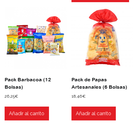
tien
múl
vari
Las
opc
se
pue
eleg
en
la
pág
Pack Barbacoa (12
Pack de Papas
de
Bolsas)
Artesanales (6 Bolsas)
pro
26,25
€
18,46
€
Añadir al carrito
Añadir al carrito