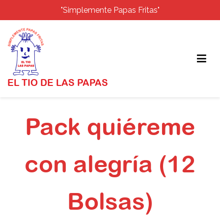
"Simplemente Papas Fritas"
EL TIO DE LAS PAPAS
Saltar
al
Pack quiéreme
contenido
con alegría (12
Bolsas)