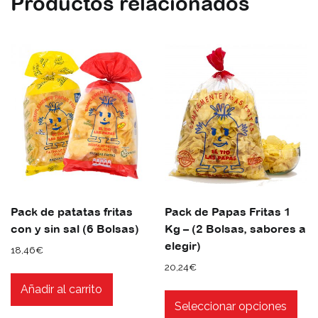
Productos relacionados
Pack de patatas fritas
Pack de Papas Fritas 1
con y sin sal (6 Bolsas)
Kg – (2 Bolsas, sabores a
elegir)
18,46
€
20,24
€
Est
Añadir al carrito
pro
Seleccionar opciones